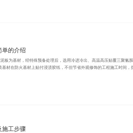
简单的介绍
水泥板为基材，经特殊预备处理后，选用冷进冷出、高温高压贴覆三聚氰
木质基材在防火基材上贴付浸渍胶纸，不但节省外观修饰的工程施工时间，摆·
及施工步骤