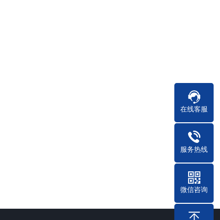
01
、垂直缝隙，做到基体墙面
在线客服
···
20
服务热线
微信咨询