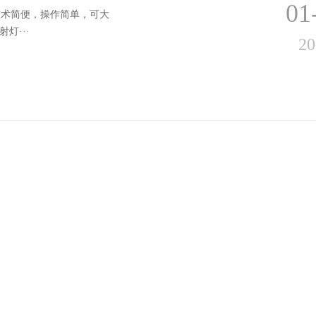
01
技术简便，操作简单，可大
灯···
20
01
低压条件下制造成而成,木
20