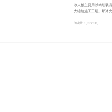
冰火板主要用以精细装
大缩短施工工期。那冰火
阅读量：[list:visits]
木质吸音板的用
木质吸音板因而白杨木纤
质吸音板具有精巧的吸音