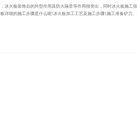
潢，冰火板装饰后的外型作用及防火隔音等作用很突出，同时冰火板施工
板详细的施工步骤是什么呢!冰火板加工工艺及施工步骤1施工准备铲刀、射
途及构造
维为材料,在联合一起的有机硬水泥合剂,采用一些联络分配技术,在低温、
效果,上面我们来详细的引见下对于木质吸音板的引见.1、表面一起、···