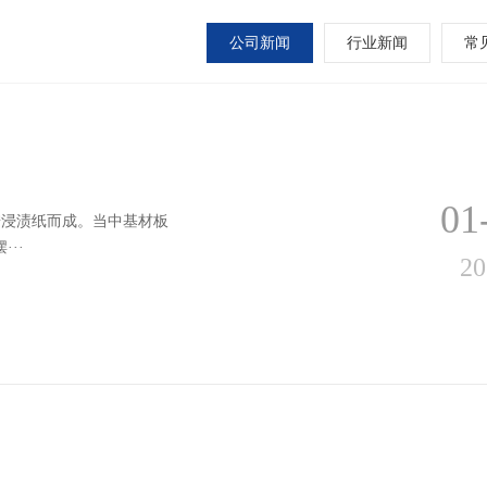
公司新闻
行业新闻
常
01
胺浸渍纸而成。当中基材板
··
20